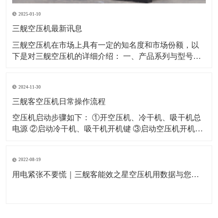
2025-01-10
三舰空压机最新讯息
​三舰空压机在市场上具有一定的知名度和市场份额，以
下是对三舰空压机的详细介绍： 一、产品系列与型号三
舰空压机拥有多个产品系列，以满足不同客户的需求。
其中，SM系列和SF系列是三舰空压机的代表产品。 SM
2024-11-30
系列：该系列空压机采用一级压缩永磁变频技术，具有
节能、省电、低噪音等特点。例如
三舰客空压机日常操作流程
空压机启动步骤如下： ①开空压机、冷干机、吸干机总
电源 ②启动冷干机、吸干机开机键 ③启动空压机开机键
空压机关闭步骤如下： ①闭空压机停止键（如果没有特
殊情况严禁按急停开关） ②关闭冷干机、吸干机开关 ③
2022-08-19
关闭空压机及冷干机、吸干机总电源 空压机日常作业指
导如下： ①每天开机
用电紧张不要慌｜三舰客能效之星空压机用数据与您一起节能省电